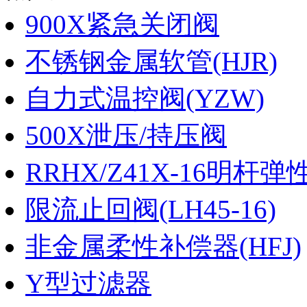
900X紧急关闭阀
不锈钢金属软管(HJR)
自力式温控阀(YZW)
500X泄压/持压阀
RRHX/Z41X-16明杆
限流止回阀(LH45-16)
非金属柔性补偿器(HFJ)
Y型过滤器