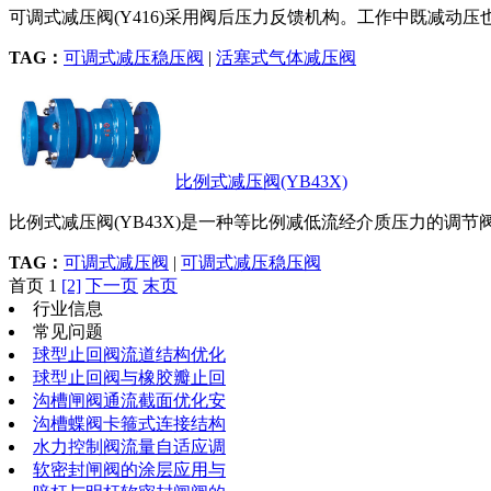
可调式减压阀(Y416)采用阀后压力反馈机构。工作中既减动压也
TAG：
可调式减压稳压阀
|
活塞式气体减压阀
比例式减压阀(YB43X)
比例式减压阀(YB43X)是一种等比例减低流经介质压力的调节阀
TAG：
可调式减压阀
|
可调式减压稳压阀
首页 1
[2]
下一页
末页
行业信息
常见问题
球型止回阀流道结构优化
球型止回阀与橡胶瓣止回
沟槽闸阀通流截面优化安
沟槽蝶阀卡箍式连接结构
水力控制阀流量自适应调
软密封闸阀的涂层应用与