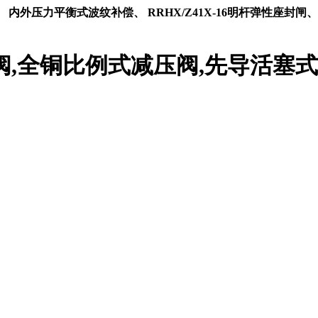
内外压力平衡式波纹补偿、 RRHX/Z41X-16明杆弹性座封闸
阀,全铜比例式减压阀,先导活塞